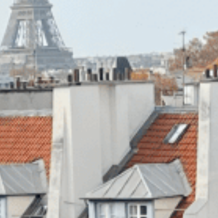
BRETAGNE
SÉJOURS SUR-MESURE
ST BARTH
VOS ÉVÉNEMENTS
NOUS REJOINDRE
OFFRIR